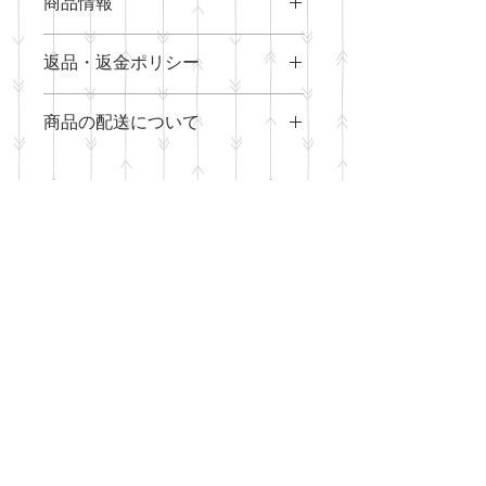
商品情報
商品の詳細を入力してください。サイ
返品・返金ポリシー
ズ、素材、取扱説明に加え、商品の特
徴やおすすめのポイントなどを説明し
返品・返金規約を入力してください。
ましょう。
商品の配送について
商品にご満足いただけなかった場合の
返品・返金ポリシーと手順を説明しま
配送地域、料金、所要時間、梱包な
しょう。規約の内容を明確にすること
ど、商品の配送に関する情報を入力し
で、お客様の信頼を獲得し、安心して
てください。配送情報を明確にするこ
商品をご購入いただけます。
とで、お客様の信頼を獲得し、安心し
て商品をご購入いただけます。
株式会社 啓秀 / K-SHU production
本社所在地
350-2214
埼玉県ふじみ野市ふじみ
野３丁目１−１０
電話
049-271-6210
代表取締役 竹内 健
資本金 900万円
従業員数 9名
取引金融機関 埼玉りそな銀行
主な取引先 株式会社豊昇、株式会社功健、公
益財団法人ドナルド・マクドナルド・ハウス・チ
ャリティーズ・ジャパン、株式会社tvkコミュニケ
ーションズ、株式会社PIALA、一般社団法人
Kisso、ID株式会社、Apaman Network株式会社な